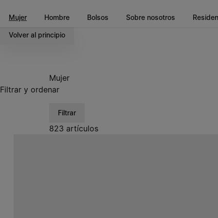
Ir al contenido principal
Ir al pie de página
Mujer
Hombre
Bolsos
Sobre nosotros
Reside
Volver al principio
Mujer
Filtrar y ordenar
Filtrar
823 artículos