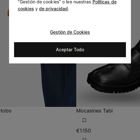
"Gestión de cookies" o lee nuestras
Políticas de
cookies
y
de privacidad
.
Gestiòn de Cookies
Aceptar Todo
 Hobo
Mocasines Tabi
€1.150