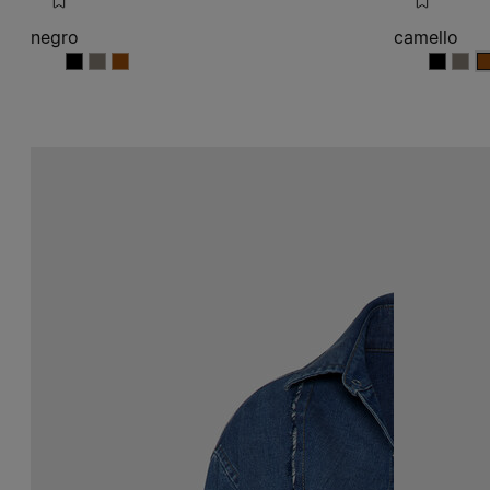
negro
camello
negro
negro
negro
camell
came
c