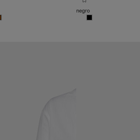
negro
o
llo
amello
negro