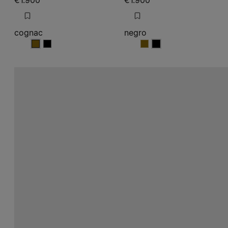
€1.900
€1.900
cognac
negro
cognac
cognac
negro
negro