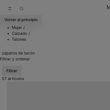
Ir al contenido principal
Ir al pie de página
Volver al principio
Mujer
/
Calzado
/
Talones
zapatos de tacón
Filtrar y ordenar
Filtrar
57 artículos