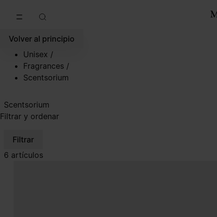
Ir al contenido principal
Ir al pie de página
Volver al principio
Unisex
/
Fragrances
/
Scentsorium
Scentsorium
Filtrar y ordenar
Filtrar
6 artículos