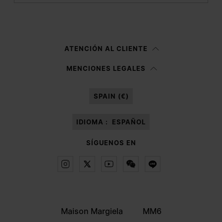
Registrarse
Mujer
Hombre
Prefiero no indicarlo
ATENCIÓN AL CLIENTE
Habiendo leído la
nota informativa
, autorizo a Margiela S.A.S.U. al
MENCIONES LEGALES
tratamiento de mis datos personales para fines de
Marketing*
tal y como
se describe en el párrafo 3.1.b) de la nota informativa.
SPAIN (€)
IDIOMA :
ESPAÑOL
SÍGUENOS EN
Maison Margiela
MM6