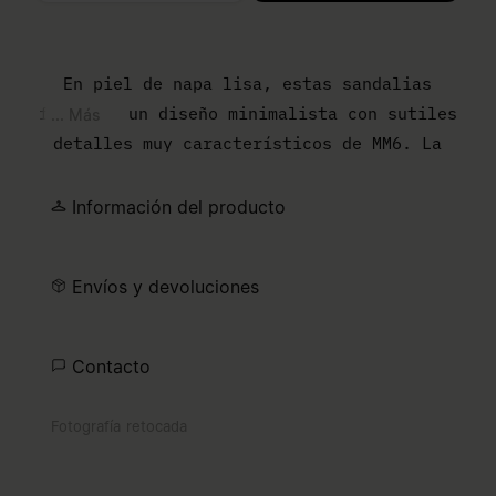
Selecciona una talla
En piel de napa lisa, estas sandalias
fusionan un diseño minimalista con sutiles
... Más
detalles muy característicos de MM6. La
suela esculpida hace un guiño al
emblemático dedo anatómico de la Maison,
Información del producto
mientras que la numeric signature en
relieve ofrece un detalle refinado y
Envíos y devoluciones
táctil. Una discreta declaración de
artesanía contemporánea.
Contacto
Fotografía retocada