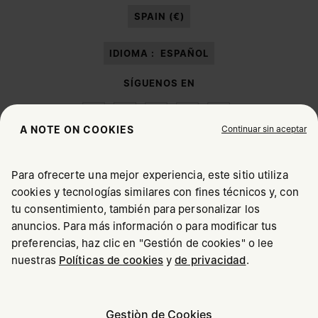
SPAIN (€)
IDIOMA :
ESPAÑOL
SÍGUENOS EN
Continuar sin aceptar
A NOTE ON COOKIES
Para ofrecerte una mejor experiencia, este sitio utiliza
Maison Margiela
MM6
cookies y tecnologías similares con fines técnicos y, con
SELECCIONA TU UBICACIÓN
tu consentimiento, también para personalizar los
anuncios. Para más información o para modificar tus
preferencias, haz clic en "Gestión de cookies" o lee
Parece que te encuentras en United States. ¿Deseas
nuestras
Políticas de cookies
y
de privacidad
.
Maison Margiela forma parte del grupo OTB
actualizar tu ubicación?
Maison Margiela apoya a la fundación del grupo OTB
Empleos
Copyright © 2026 - v6.2.9
Gestiòn de Cookies
United States