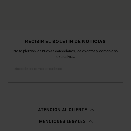
Pie de página
RECIBIR EL BOLETÍN DE NOTICIAS
No te pierdas las nuevas colecciones, los eventos y contenidos
exclusivos.
Dirección de correo electrónico
Registrarse
Mujer
Hombre
Prefiero no indicarlo
ATENCIÓN AL CLIENTE
Habiendo leído la
nota informativa
, autorizo a Margiela S.A.S.U. al
MENCIONES LEGALES
tratamiento de mis datos personales para fines de
Marketing*
tal y como
se describe en el párrafo 3.1.b) de la nota informativa.