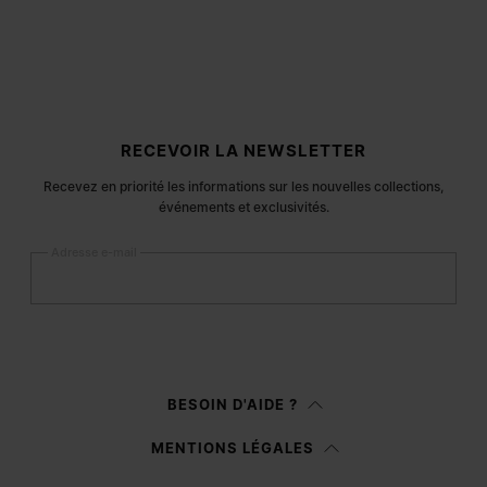
Pied de page du site
RECEVOIR LA NEWSLETTER
Recevez en priorité les informations sur les nouvelles collections,
événements et exclusivités.
Adresse e-mail
S’inscrire
Femme
Homme
BESOIN D'AIDE ?
Je préfère ne pas préciser
MENTIONS LÉGALES
Après avoir lu la
note d’information
, j’autorise Margiela S.A.S.U. à traiter