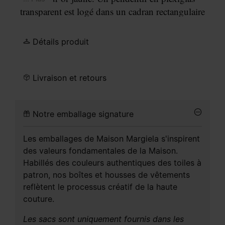
transparent est logé dans un cadran rectangulaire
doré. Il est perforé de quatre points dorés qui
forment notre motif emblématique
Four stitches
à
Détails produit
la surface.
Livraison et retours
Notre emballage signature
Les emballages de Maison Margiela s'inspirent
des valeurs fondamentales de la Maison.
Habillés des couleurs authentiques des toiles à
patron, nos boîtes et housses de vêtements
reflètent le processus créatif de la haute
couture.
Les sacs sont uniquement fournis dans les