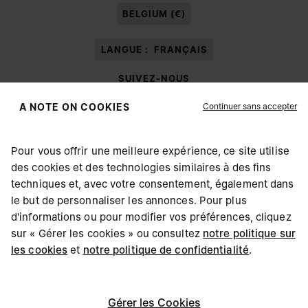
mes données à caractère personnel à des fins de
Marketing*
au moyen de
BELGIUM (€)
différents canaux de communication en ligne et hors ligne comme cela est
décrit dans le paragraphe 3.1.b) de la note d’information.
LANGUE :
FRANÇAIS
SUIVEZ-NOUS
Continuer sans accepter
A NOTE ON COOKIES
Pour vous offrir une meilleure expérience, ce site utilise
des cookies et des technologies similaires à des fins
Maison Margiela
MM6
techniques et, avec votre consentement, également dans
CHOISISSEZ VOTRE LOCALISATION
le but de personnaliser les annonces. Pour plus
d'informations ou pour modifier vos préférences, cliquez
sur « Gérer les cookies » ou consultez
notre politique sur
Il semblerait que vous soyez à United States. Souhaitez-
les cookies
et
notre politique de confidentialité
.
Maison Margiela fait partie du Groupe OTB
vous mettre à jour votre localisation ?
Maison Margiela soutient la Fondation OTB
Carrières
Copyright © 2026 - v6.2.9
Gérer les Cookies
United States