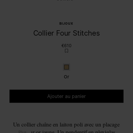
BIJOUX
Collier Four Stitches
€610
Or
Or
Ajouter au panier
Veuillez sélectionner une taille
Un collier chaîne en laiton poli avec un placage
couleur or jaune. Un pendentif en plexiglas
... Plus