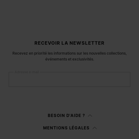
Pied de page du site
RECEVOIR LA NEWSLETTER
Recevez en priorité les informations sur les nouvelles collections,
événements et exclusivités.
Adresse e-mail
S’inscrire
Femme
Homme
BESOIN D'AIDE ?
Je préfère ne pas préciser
MENTIONS LÉGALES
Après avoir lu la
note d’information
, j’autorise Margiela S.A.S.U. à traiter