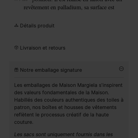
revêtement en palladium, sa surface est
soigneusement polie pour obtenir une finition
raffinée, semblable à un miroir. La disposition
Détails produit
rassemble des zircones de formes et de tailles
variées, permettant à la lumière de traverser la
structure. Les pierres plus grosses ont été pavées
Livraison et retours
par des pierres plus petites, combinant des
éléments pré-sertis et un placement minutieux à la
Notre emballage signature
main.
Les emballages de Maison Margiela s'inspirent
des valeurs fondamentales de la Maison.
Habillés des couleurs authentiques des toiles à
patron, nos boîtes et housses de vêtements
reflètent le processus créatif de la haute
couture.
Les sacs sont uniquement fournis dans les