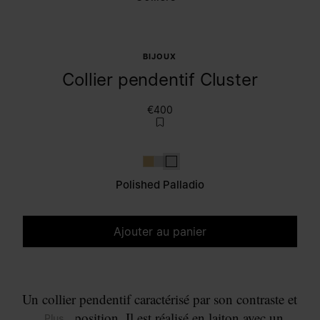
BIJOUX
Collier pendentif Cluster
€400
Or
Polished palladio
Polished palladio
Polished Palladio
Ajouter au panier
Veuillez sélectionner une taille
Un collier pendentif caractérisé par son contraste et
sa composition. Il est réalisé en laiton avec un
... Plus