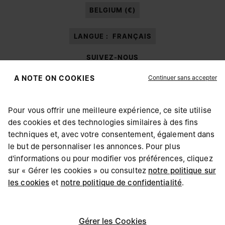
mes données à caractère personnel à des fins de
Marketing*
au moyen de
BELGIUM (€)
différents canaux de communication en ligne et hors ligne comme cela est
décrit dans le paragraphe 3.1.b) de la note d’information.
LANGUE :
FRANÇAIS
SUIVEZ-NOUS
Continuer sans accepter
A NOTE ON COOKIES
Pour vous offrir une meilleure expérience, ce site utilise
des cookies et des technologies similaires à des fins
Maison Margiela
MM6
techniques et, avec votre consentement, également dans
CHOISISSEZ VOTRE LOCALISATION
le but de personnaliser les annonces. Pour plus
d'informations ou pour modifier vos préférences, cliquez
sur « Gérer les cookies » ou consultez
notre politique sur
Il semblerait que vous soyez à United States. Souhaitez-
les cookies
et
notre politique de confidentialité
.
Maison Margiela fait partie du Groupe OTB
vous mettre à jour votre localisation ?
Maison Margiela soutient la Fondation OTB
Carrières
Copyright © 2026 - v6.2.9
Gérer les Cookies
United States