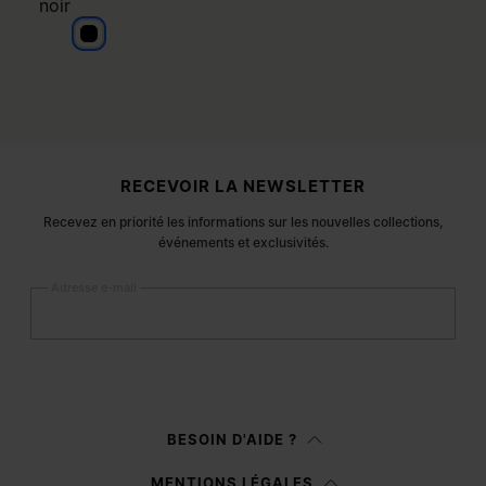
noir
noir
Pied de page du site
RECEVOIR LA NEWSLETTER
Recevez en priorité les informations sur les nouvelles collections,
événements et exclusivités.
Adresse e-mail
S’inscrire
Femme
Homme
BESOIN D'AIDE ?
Je préfère ne pas préciser
MENTIONS LÉGALES