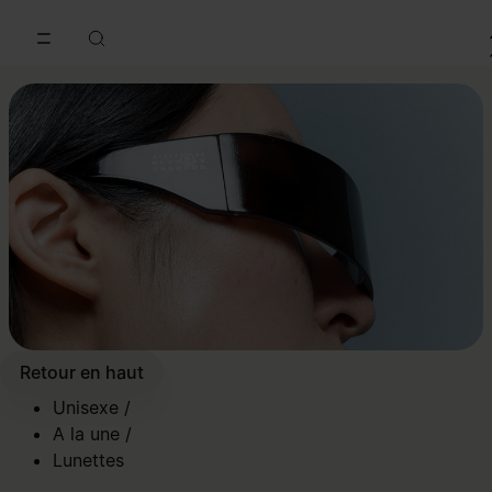
Accéder au contenu principal
Passer à la navigation en pi
Retour en haut
Unisexe
/
A la une
/
Lunettes