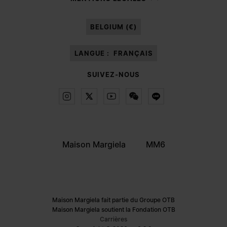
Après avoir lu la
note d’information
, j’autorise Margiela S.A.S.U. à traiter
mes données à caractère personnel à des fins de
Marketing*
au moyen de
BELGIUM (€)
différents canaux de communication en ligne et hors ligne comme cela est
décrit dans le paragraphe 3.1.b) de la note d’information.
LANGUE :
FRANÇAIS
SUIVEZ-NOUS
Maison Margiela
MM6
Maison Margiela fait partie du Groupe OTB
Maison Margiela soutient la Fondation OTB
Carrières