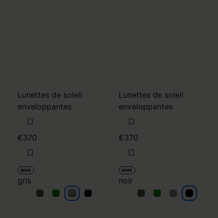
Lunettes de soleil
Lunettes de soleil
enveloppantes
enveloppantes
€370
€370
MM6
MM6
gris
noir
gris
gris
gris
gris
noir
noir
noir
noir