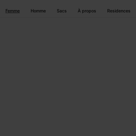
Accéder au contenu principal
Passer à la navigation en pi
Femme
Homme
Sacs
À propos
Residences