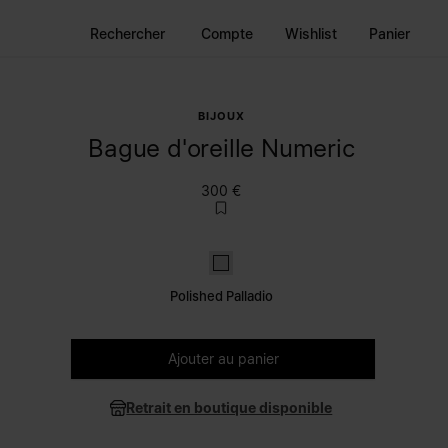
Rechercher
Compte
Wishlist
Panier
BIJOUX
Bague d'oreille Numeric
300 €
Polished palladio
Polished Palladio
Veuillez sélectionner une taille
Ajouter au panier
Retrait en boutique disponible