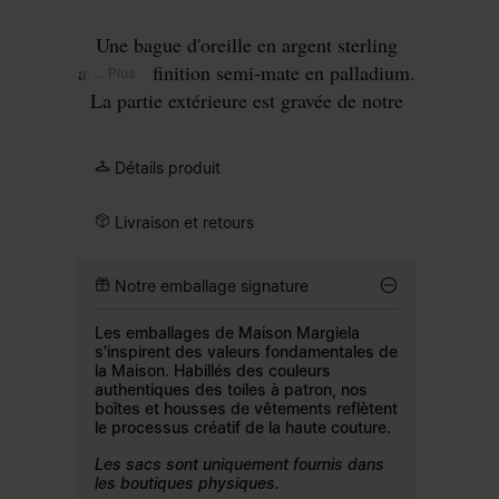
Une bague d'oreille en argent sterling
avec une finition semi-mate en palladium.
... Plus
La partie extérieure est gravée de notre
Numeric signature, où le chiffre 11 est
entouré.
Détails produit
Livraison et retours
Notre emballage signature
Les emballages de Maison Margiela
s'inspirent des valeurs fondamentales de
la Maison. Habillés des couleurs
authentiques des toiles à patron, nos
boîtes et housses de vêtements reflètent
le processus créatif de la haute couture.
Les sacs sont uniquement fournis dans
les boutiques physiques.