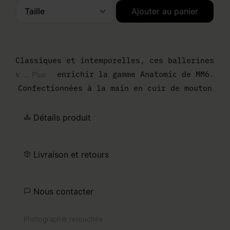
Taille
Ajouter au panier
Veuillez sélectionner une taille
Classiques et intemporelles, ces ballerines
viennent enrichir la gamme Anatomic de MM6.
... Plus
Confectionnées à la main en cuir de mouton
nappa souple, elles arborent un talon ton
sur ton cylindrique, un nœud avant et une
Détails produit
lanière élastiquée Numeric signature sur le
pied. La ligne horizontale de surpiqûres
Livraison et retours
blanches, signature culte de la marque, est
brodée l'arrière.
Nous contacter
Photographie retouchée