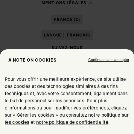
MENTIONS LÉGALES
Après avoir lu la
note d’information
, j’autorise Margiela S.A.S.U. à traiter
mes données à caractère personnel à des fins de
Marketing*
au moyen de
FRANCE (€)
différents canaux de communication en ligne et hors ligne comme cela est
décrit dans le paragraphe 3.1.b) de la note d’information.
LANGUE :
FRANÇAIS
SUIVEZ-NOUS
Continuer sans accepter
A NOTE ON COOKIES
Pour vous offrir une meilleure expérience, ce site utilise
des cookies et des technologies similaires à des fins
Maison Margiela
MM6
techniques et, avec votre consentement, également dans
CHOISISSEZ VOTRE LOCALISATION
le but de personnaliser les annonces. Pour plus
d'informations ou pour modifier vos préférences, cliquez
sur « Gérer les cookies » ou consultez
notre politique sur
Il semblerait que vous soyez à United States. Souhaitez-
les cookies
et
notre politique de confidentialité
.
Maison Margiela fait partie du Groupe OTB
vous mettre à jour votre localisation ?
Maison Margiela soutient la Fondation OTB
Carrières