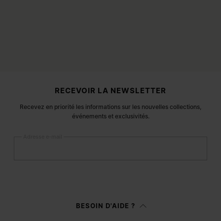
Pied de page du site
RECEVOIR LA NEWSLETTER
Recevez en priorité les informations sur les nouvelles collections,
événements et exclusivités.
Adresse e-mail
S’inscrire
Femme
Homme
BESOIN D'AIDE ?
Je préfère ne pas préciser