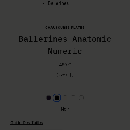
Ballerines
CHAUSSURES PLATES
Ballerines Anatomic
Numeric
490 €
NEW
Marron
Noir
Albâtre
null
null
Noir
Guide Des Tailles