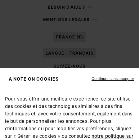
Femme
Homme
BESOIN D'AIDE ?
Je préfère ne pas préciser
MENTIONS LÉGALES
Après avoir lu la
note d’information
, j’autorise Margiela S.A.S.U. à traiter
mes données à caractère personnel à des fins de
Marketing*
au moyen de
FRANCE (€)
différents canaux de communication en ligne et hors ligne comme cela est
décrit dans le paragraphe 3.1.b) de la note d’information.
LANGUE :
FRANÇAIS
SUIVEZ-NOUS
Continuer sans accepter
A NOTE ON COOKIES
Pour vous offrir une meilleure expérience, ce site utilise
des cookies et des technologies similaires à des fins
Maison Margiela
MM6
techniques et, avec votre consentement, également dans
CHOISISSEZ VOTRE LOCALISATION
le but de personnaliser les annonces. Pour plus
d'informations ou pour modifier vos préférences, cliquez
sur « Gérer les cookies » ou consultez
notre politique sur
Il semblerait que vous soyez à United States. Souhaitez-