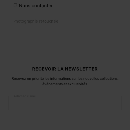
Nous contacter
Photographie retouchée
Pied de page du site
RECEVOIR LA NEWSLETTER
Recevez en priorité les informations sur les nouvelles collections,
événements et exclusivités.
Adresse e-mail
S’inscrire