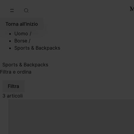
Vai al contenuto principale
Vai direttamente al footer
Torna all’inizio
Uomo
/
Borse
/
Sports & Backpacks
Sports & Backpacks
Filtra e ordina
Filtra
3 articoli