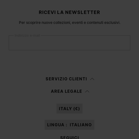
Footer del sito
RICEVI LA NEWSLETTER
Per scoprire nuove collezioni, eventi e contenuti esclusivi.
Indirizzo e-mail
Iscriviti
Donna
Uomo
SERVIZIO CLIENTI
Preferisco non specificare
AREA LEGALE
Presa visione dell’
informativa privacy
autorizzo Margiela S.A.S.U. al
trattamento dei miei dati personali per le finalità di
Marketing*
come
ITALY (€)
descritto al paragrafo 3.1, b) dell’informativa privacy.
LINGUA :
ITALIANO
SEGUICI