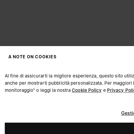
A NOTE ON COOKIES
SCEGLI LA TUA UBICAZIONE
Al fine di assicurarti la migliore esperienza, questo sito util
anche per mostrarti pubblicità personalizzata. Per maggiori 
monitoraggio" o leggi la nostra
Cookie Policy
e
Privacy Pol
Sembra che tu ti trovi in United States. Desideri aggiornare 
Gesti