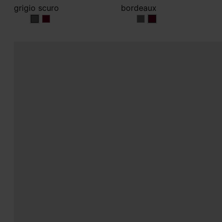
grigio scuro
bordeaux
grigio scuro
grigio scuro
bordeaux
bordeaux