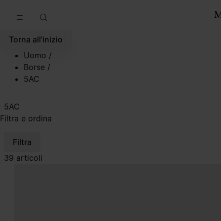
Vai al contenuto principale
Vai direttamente al footer
Torna all’inizio
Uomo
/
Borse
/
5AC
5AC
Filtra e ordina
Filtra
39 articoli