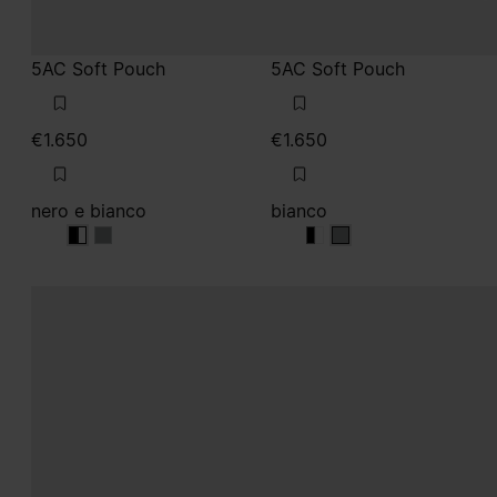
5AC Soft Pouch
5AC Soft Pouch
€1.650
€1.650
nero e bianco
bianco
nero e bianco
nero e bianco
nero e bianco
bianco
bianco
bianco