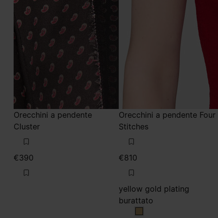
Orecchini a pendente
Orecchini a pendente Four
Cluster
Stitches
€390
€810
yellow gold plating
burattato
yellow gold plating bu