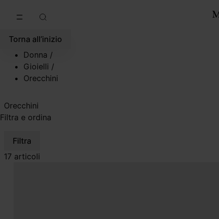
Vai al contenuto principale
Vai direttamente al footer
Torna all’inizio
Donna
/
Gioielli
/
Orecchini
Orecchini
Filtra e ordina
Filtra
17 articoli