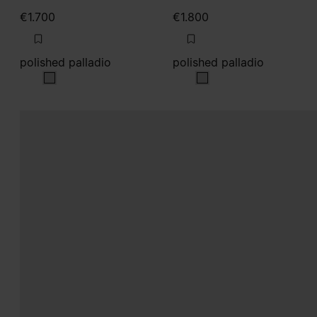
€1.700
€1.800
polished palladio
polished palladio
polished palladio
polished palladio