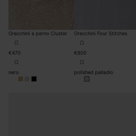
Orecchini a perno Cluster
Orecchini Four Stitches
€470
€800
nero
polished palladio
nero
nero
nero
polished palladio