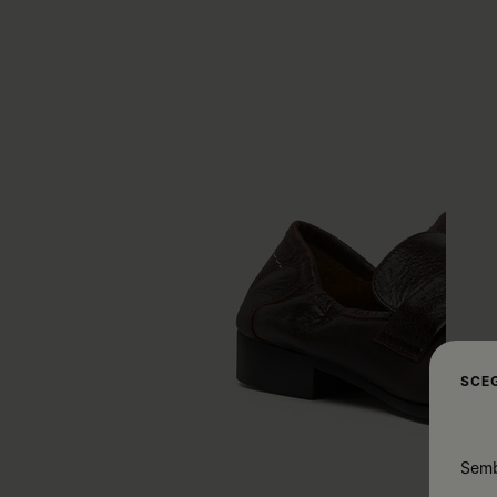
SCEG
Sembr