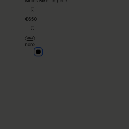
Mules Biker in pelle
€650
MM6
nero
nero