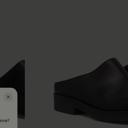
zione?