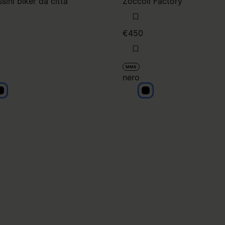
ini biker da città
Zoccoli Factory
€450
MM6
nero
ero
nero