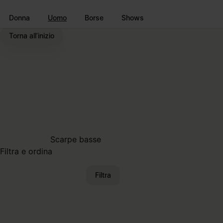
Vai al contenuto principale
Vai direttamente al footer
Donna
Uomo
Borse
Shows
Torna all’inizio
Scarpe basse
Filtra e ordina
Filtra