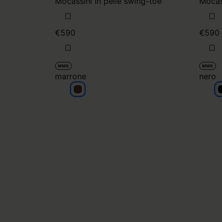
Mocassini in pelle swing-toe
Mocass
€590
€590
MM6
MM6
marrone
nero
marrone
n