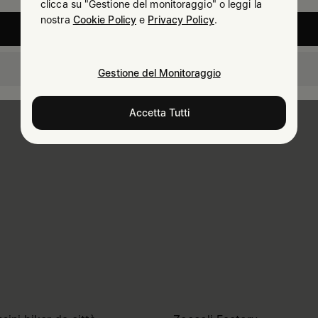
clicca su "Gestione del monitoraggio" o leggi la
nostra
Cookie Policy
e
Privacy Policy
.
United States
Italy
Gestione del Monitoraggio
Accetta Tutti