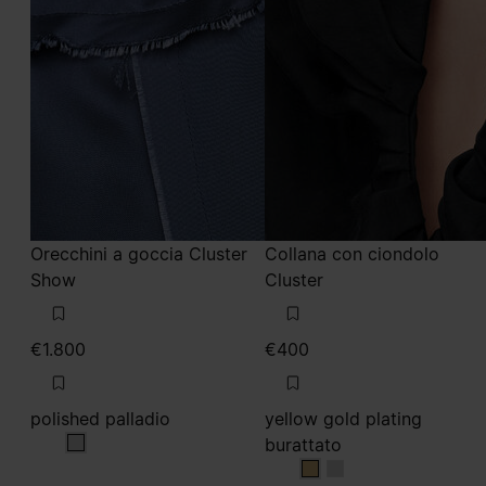
Orecchini a goccia Cluster
Collana con ciondolo
Show
Cluster
€1.800
€400
polished palladio
yellow gold plating
burattato
polished palladio
yellow gold plating bu
yellow gold plating