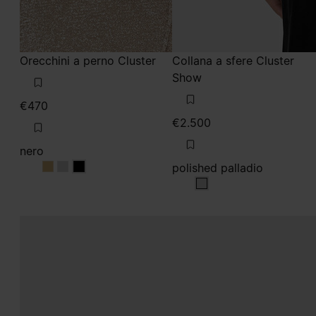
Orecchini a perno Cluster
Collana a sfere Cluster
Show
€470
€2.500
nero
polished palladio
nero
nero
nero
polished palladio