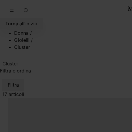
Vai al contenuto principale
Vai direttamente al footer
Torna all’inizio
Donna
/
Gioielli
/
Cluster
Cluster
Filtra e ordina
Filtra
17 articoli