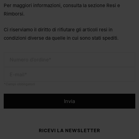
Per maggiori informazioni, consulta la sezione
Resi e
Rimborsi
.
Ci riserviamo il diritto di rifiutare gli articoli resi in
condizioni diverse da quelle in cui sono stati spediti.
Numero d’ordine*
E-mail*
*Campi obbligatori
Invia
Footer del sito
RICEVI LA NEWSLETTER