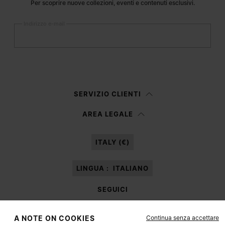
Per scoprire nuove collezioni, eventi e contenuti esclusivi.
Indirizzo e-mail
Iscriviti
Donna
Uomo
SERVIZIO CLIENTI
Preferisco non specificare
AREA LEGALE
Presa visione dell’
informativa privacy
autorizzo Margiela S.A.S.U. al
trattamento dei miei dati personali per le finalità di
Marketing*
come
ITALY (€)
descritto al paragrafo 3.1, b) dell’informativa privacy.
LINGUA :
ITALIANO
SEGUICI
Continua senza accettare
A NOTE ON COOKIES