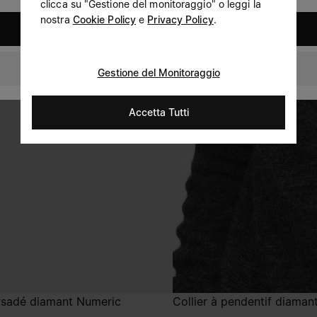
clicca su "Gestione del monitoraggio" o leggi la
nostra
Cookie Policy
e
Privacy Policy
.
United States
Italy
Gestione del Monitoraggio
Accetta Tutti
orsadé diamant Numeric
Collier à pendentif diaman