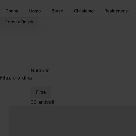
Vai al contenuto principale
Vai direttamente al footer
Donna
Uomo
Borse
Chi siamo
Residences
Torna all’inizio
Number
Filtra e ordina
Filtra
33 articoli