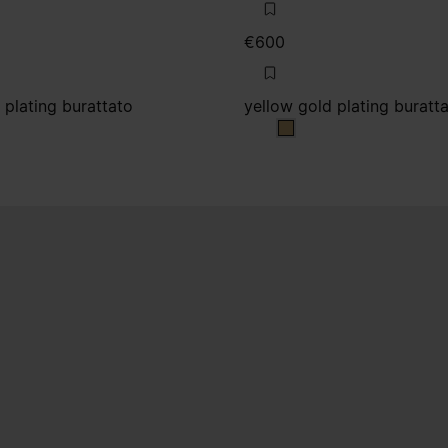
€600
 plating burattato
yellow gold plating buratt
gold plating burattato
yellow gold plating bu