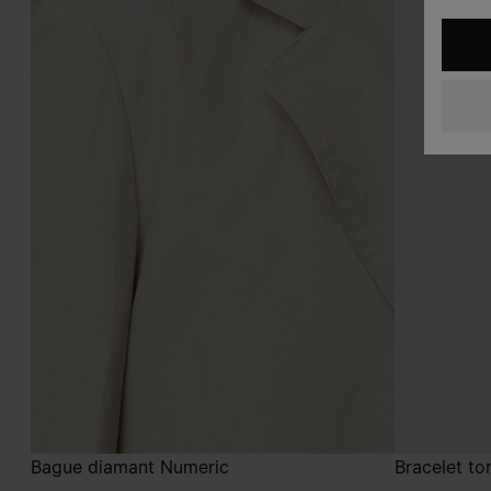
Bague diamant Numeric
Bracelet t