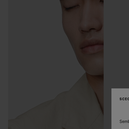
SCEG
Sembr