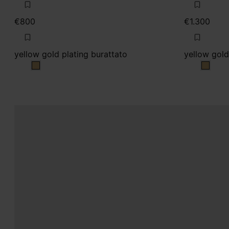
€800
€1.300
yellow gold plating burattato
yellow gold
yellow gold plating burattato
yellow 