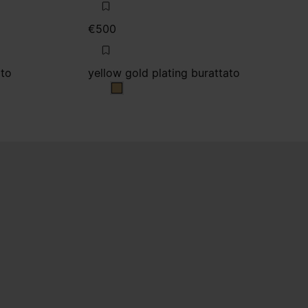
€500
ato
yellow gold plating burattato
rattato
yellow gold plating burattato