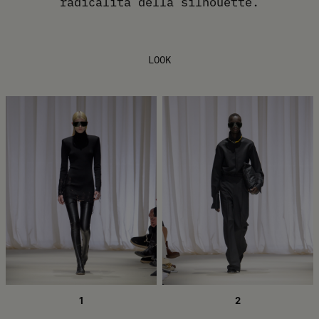
radicalità della silhouette.
LOOK
1
2