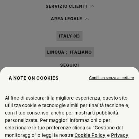
Donna
Uomo
SERVIZIO CLIENTI
Preferisco non specificare
AREA LEGALE
Presa visione dell’
informativa privacy
autorizzo Margiela S.A.S.U. al
trattamento dei miei dati personali per le finalità di
Marketing*
come
ITALY (€)
descritto al paragrafo 3.1, b) dell’informativa privacy.
LINGUA :
ITALIANO
SEGUICI
Continua senza accettare
A NOTE ON COOKIES
Al fine di assicurarti la migliore esperienza, questo sito
utilizza cookie e tecnologie simili per finalità tecniche e,
Maison Margiela
MM6
con il tuo consenso, anche per mostrarti pubblicità
personalizzata. Per maggiori informazioni o per
selezionare le tue preferenze clicca su "Gestione del
monitoraggio" o leggi la nostra
Cookie Policy
e
Privacy