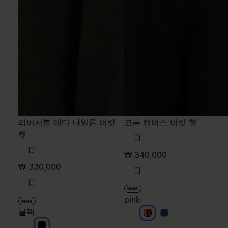
리버서블 테디 나일론 버킷
코튼 캔버스 버킷 햇
햇
₩ 340,000
₩ 330,000
MM6
pink
MM6
블랙
pink
pink
pink
블랙