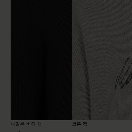
나일론 버킷 햇
코튼 캡