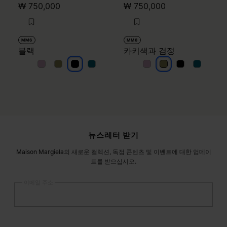
₩ 750,000
₩ 750,000
MM6
MM6
블랙
카키색과 검정
블랙
블랙
블랙
블랙
카키색과 검정
카키색과 검정
카키색과 검
카키색과
사이트 푸터
뉴스레터 받기
Maison Margiela의 새로운 컬렉션, 독점 콘텐츠 및 이벤트에 대한 업데이
트를 받으십시오.
이메일 주소
등록
하기