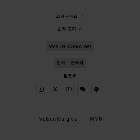
여성
남성
선택하지 않음
고객서비스
이
정보 고지
를 읽은 후에 본인은Margiela S.A.S.U. 이 마케팅을 위해 본인의 개
법적 고지
인 데이터를 처리할 수 있도록 승인합니다.
SOUTH KOREA (₩)
언어 :
한국어
팔로우
Maison Margiela
MM6