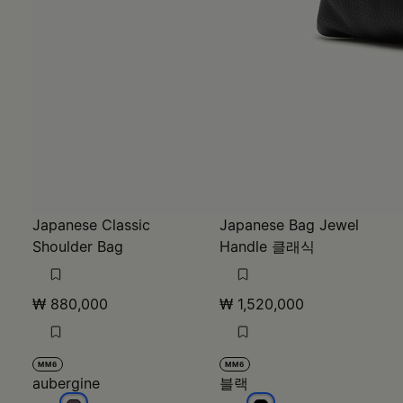
Japanese Classic
Japanese Bag Jewel
Shoulder Bag
Handle 클래식
₩ 880,000
₩ 1,520,000
MM6
MM6
aubergine
블랙