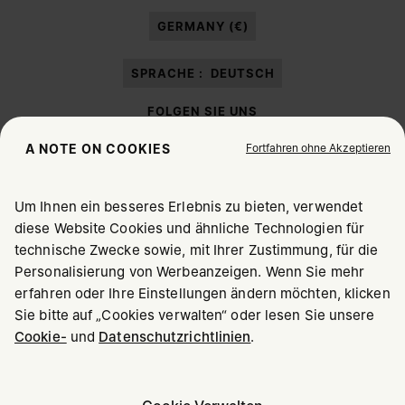
Marketing*
-Zwecken laut Abschnitt 3.1.b) der Datenschutzerklärung ein.
GERMANY (€)
SPRACHE :
DEUTSCH
FOLGEN SIE UNS
Fortfahren ohne Akzeptieren
A NOTE ON COOKIES
Um Ihnen ein besseres Erlebnis zu bieten, verwendet
diese Website Cookies und ähnliche Technologien für
Maison Margiela
MM6
technische Zwecke sowie, mit Ihrer Zustimmung, für die
WÄHLEN SIE IHREN AUFENTHALTSORT
Personalisierung von Werbeanzeigen. Wenn Sie mehr
erfahren oder Ihre Einstellungen ändern möchten, klicken
Sie bitte auf „Cookies verwalten“ oder lesen Sie unsere
Offenbar sind Sie in United States. Möchten Sie Ihren
Cookie-
und
Datenschutzrichtlinien
.
Maison Margiela ist Mitglied von OTB
Aufenthaltsort berichtigen?
Maison Margiela unterstützt die Stiftung OTB
Karriere
Copyright © 2026 - v6.2.9