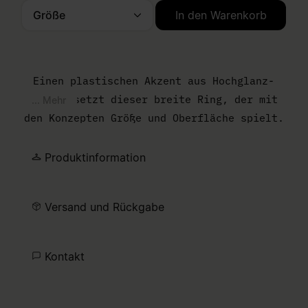
Größe
In den Warenkorb
Bitte wählen Sie eine Größe aus.
Einen plastischen Akzent aus Hochglanz-
Metall setzt dieser breite Ring, der mit
... Mehr
den Konzepten Größe und Oberfläche spielt.
Seine übergroße Silhouette hüllt den Finger
in eine solide Schale, die von der Numeric
Produktinformation
Signature der MM6-Reihe geprägt wird. Der
destillierte Ausdruck einer
Versand und Rückgabe
unkonventionellen Designphilosophie.
Kontakt