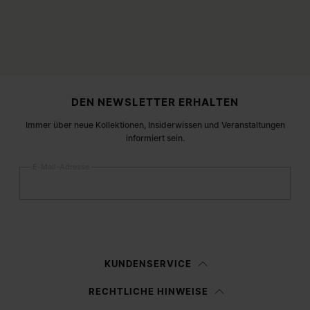
Fußzeile der Website
DEN NEWSLETTER ERHALTEN
Immer über neue Kollektionen, Insiderwissen und Veranstaltungen
informiert sein.
E-Mail-Adresse
Anmelden
Frau
Mann
Keine Angabe
KUNDENSERVICE
Ich habe die
Datenschutzerklärung
gelesen und willige in die Verarbeitung
RECHTLICHE HINWEISE
meiner personenbezogenen Daten durch Margiela S.A.S.U. zu