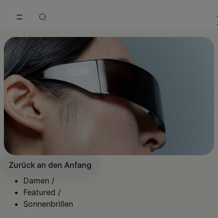
Zum Hauptinhalt gehen
Zur Navigation in der Fußzeile spri
Zurück an den Anfang
Damen
/
Featured
/
Sonnenbrillen