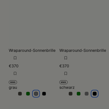
Wraparound-Sonnenbrille
Wraparound-Sonnenbrille
€370
€370
MM6
MM6
grau
schwarz
grau
grau
grau
grau
schwarz
schwarz
schwarz
schwarz