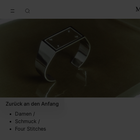
Zum Hauptinhalt gehen
Zur Navigation in der Fußzeile spri
Zurück an den Anfang
Damen
/
Schmuck
/
Four Stitches