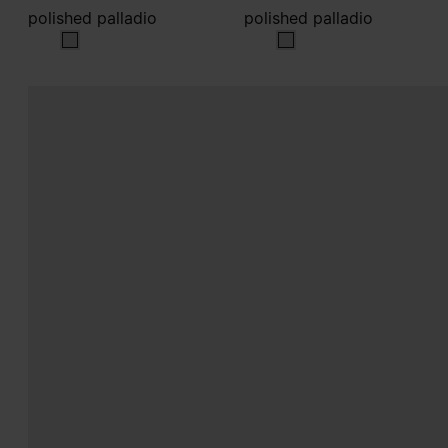
polished palladio
polished palladio
polished palladio
polished palladio