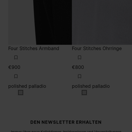
Four Stitches Armband
Four Stitches Ohrringe
€900
€800
polished palladio
polished palladio
polished palladio
polished palladio
Fußzeile der Website
DEN NEWSLETTER ERHALTEN
Immer über neue Kollektionen, Insiderwissen und Veranstaltungen