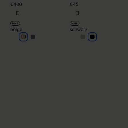
€400
€45
MM6
MM6
beige
schwarz
beige
beige
schwarz
schwarz