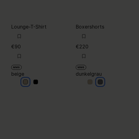
Lounge-T-Shirt
Boxershorts
€90
€220
MM6
MM6
beige
dunkelgrau
beige
beige
dunkelgrau
dunkelgrau