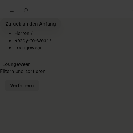
Zum Hauptinhalt gehen
Zur Navigation in der Fußzeile spri
Zurück an den Anfang
Herren
/
Ready-to-wear
/
Loungewear
Loungewear
Filtern und sortieren
Verfeinern