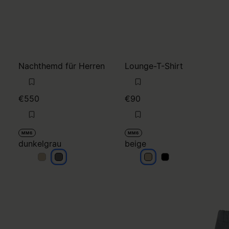
Nachthemd für Herren
Lounge-T-Shirt
€550
€90
MM6
MM6
dunkelgrau
beige
dunkelgrau
dunkelgrau
beige
beige