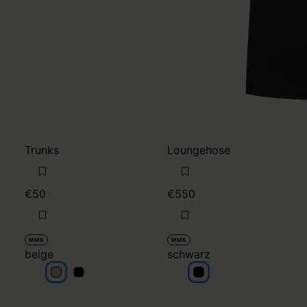
Trunks
Loungehose
€50
€550
MM6
MM6
beige
schwarz
beige
beige
schwarz