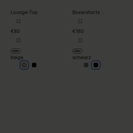
Lounge-Top
Boxershorts
€80
€180
MM6
MM6
beige
schwarz
beige
beige
schwarz
schwarz