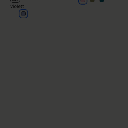
rosa
rosa
rosa
MM6
violett
violett