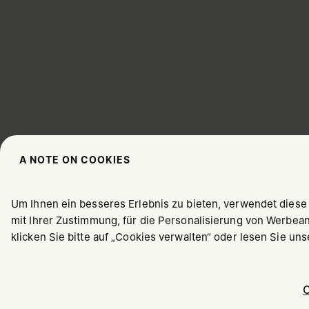
A NOTE ON COOKIES
WÄHLEN SIE IHREN AUFENTHALTSORT
Um Ihnen ein besseres Erlebnis zu bieten, verwendet diese
mit Ihrer Zustimmung, für die Personalisierung von Werbea
klicken Sie bitte auf „Cookies verwalten“ oder lesen Sie un
Offenbar sind Sie in United States. Möchten Sie Ihren Aufen
C