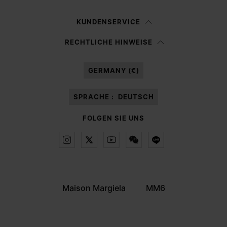
Frau
Mann
Keine Angabe
KUNDENSERVICE
Ich habe die
Datenschutzerklärung
gelesen und willige in die Verarbeitung
RECHTLICHE HINWEISE
meiner personenbezogenen Daten durch Margiela S.A.S.U. zu
Marketing*
-Zwecken laut Abschnitt 3.1.b) der Datenschutzerklärung ein.
GERMANY (€)
SPRACHE :
DEUTSCH
FOLGEN SIE UNS
Maison Margiela
MM6