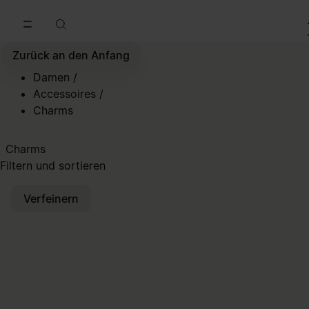
Zum Hauptinhalt gehen
Zur Navigation in der Fußzeile spri
Zurück an den Anfang
Damen
/
Accessoires
/
Charms
Charms
Filtern und sortieren
Verfeinern