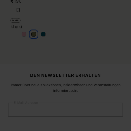
€190
MM6
khaki
khaki
khaki
khaki
Fußzeile der Website
DEN NEWSLETTER ERHALTEN
Immer über neue Kollektionen, Insiderwissen und Veranstaltungen
informiert sein.
E-Mail-Adresse
Anmelden