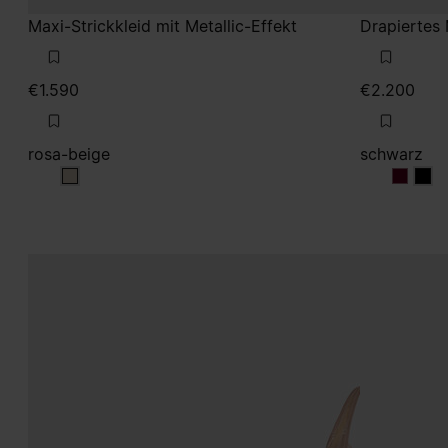
Maxi-Strickkleid mit Metallic-Effekt
Drapiertes 
€1.590
€2.200
rosa-beige
schwarz
rosa-beige
schwar
sch