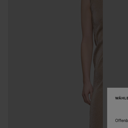
WÄHLE
Offenb