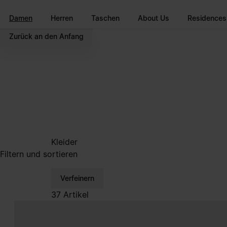
Zum Hauptinhalt gehen
Zur Navigation in der Fußzeile spri
Damen
Herren
Taschen
About Us
Residences
Zurück an den Anfang
Kleider
Filtern und sortieren
Verfeinern
37 Artikel