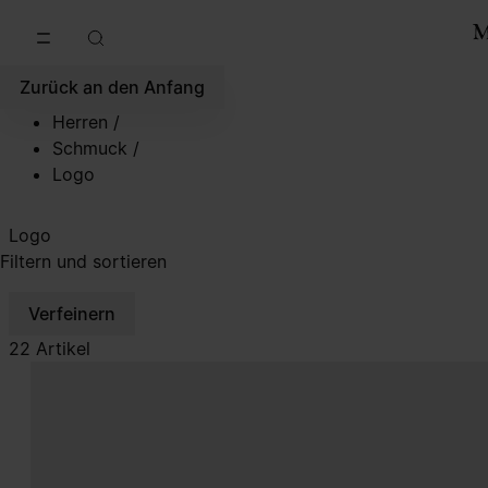
Zum Hauptinhalt gehen
Zur Navigation in der Fußzeile spri
Zurück an den Anfang
Herren
/
Schmuck
/
Logo
Logo
Filtern und sortieren
Verfeinern
22 Artikel