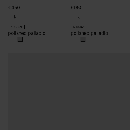
€450
€950
IN KÜRZE
IN KÜRZE
polished palladio
polished palladio
polished palladio
polished palladio