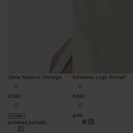
Silver Maillons Ohrringe
Schlanker Logo Armreif
€390
€490
gold
IN KÜRZE
polished palladio
gold
gold
polished palladio