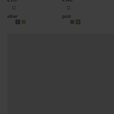
€310
€340
silber
gold
silber
silber
gold
gold