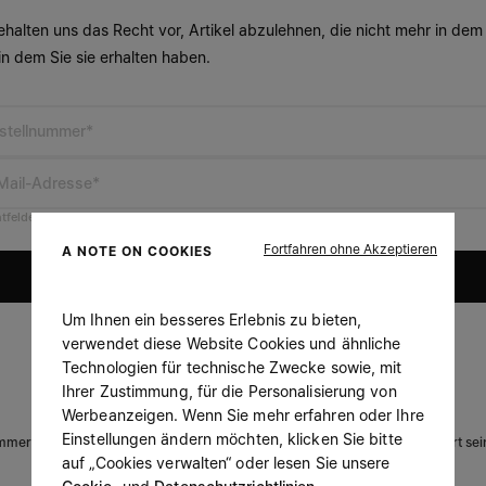
ehalten uns das Recht vor, Artikel abzulehnen, die nicht mehr in de
 in dem Sie sie erhalten haben.
stellnummer*
Mail-Adresse*
htfelder
Fortfahren ohne Akzeptieren
A NOTE ON COOKIES
Senden
Um Ihnen ein besseres Erlebnis zu bieten,
verwendet diese Website Cookies und ähnliche
Technologien für technische Zwecke sowie, mit
Ihrer Zustimmung, für die Personalisierung von
DEN NEWSLETTER ERHALTEN
Werbeanzeigen. Wenn Sie mehr erfahren oder Ihre
Einstellungen ändern möchten, klicken Sie bitte
mmer über neue Kollektionen, Insiderwissen und Veranstaltungen informiert sei
auf „Cookies verwalten“ oder lesen Sie unsere