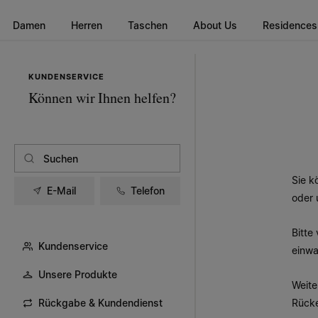
Zum Hauptinhalt gehen
Zur Navigation in der Fußzeile spri
Damen
Herren
Taschen
About Us
Residences
KUNDENSERVICE
Können wir Ihnen helfen?
Sie k
E-Mail
Telefon
oder 
Bitte
Kundenservice
einwa
Unsere Produkte
Weite
Rückgabe & Kundendienst
Rücke