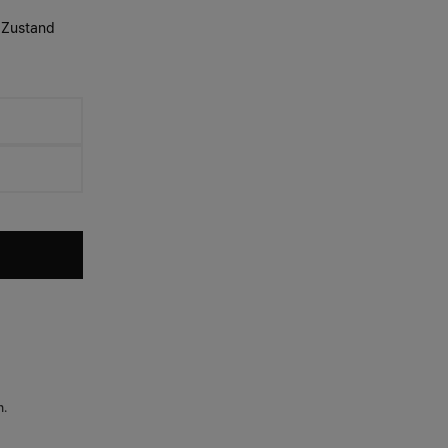
m Zustand
n.