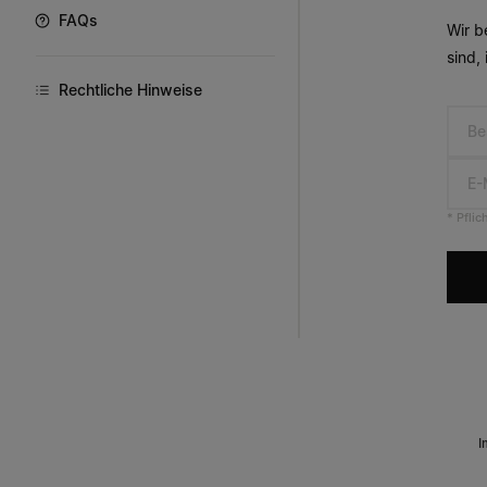
FAQs
Wir b
sind,
Rechtliche Hinweise
Be
E-
* Pflic
Fußzeile der Website
I