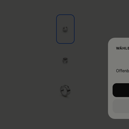
WÄHLE
Offenb