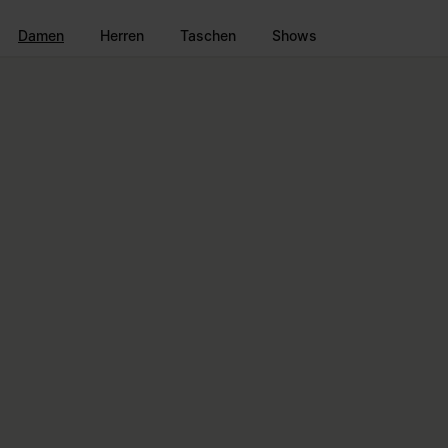
Zum Hauptinhalt gehen
Zur Navigation in der Fußzeile spri
Damen
Herren
Taschen
Shows