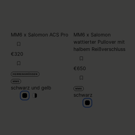
MM6 x Salomon ACS Pro
MM6 x Salomon
wattierter Pullover mit
halbem Reißverschluss
€320
€650
HERRENGRÖSSEN
MM6
schwarz und gelb
MM6
schwarz
schwarz und gelb
schwarz und gelb
schwarz und gelb
schwarz