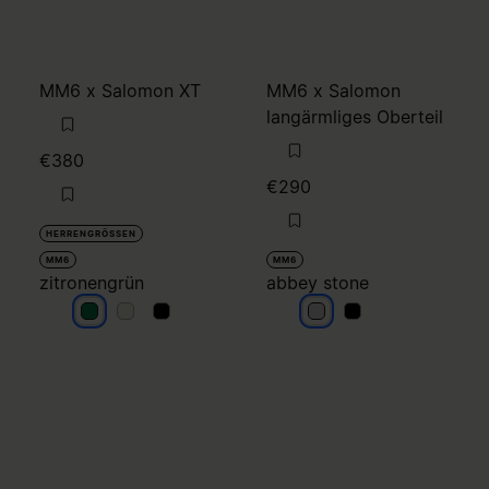
MM6 x Salomon XT
MM6 x Salomon
langärmliges Oberteil
€380
€290
HERRENGRÖSSEN
MM6
MM6
zitronengrün
abbey stone
zitronengrün
zitronengrün
zitronengrün
abbey stone
abbey stone