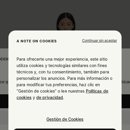
Continuar sin aceptar
A NOTE ON COOKIES
Para ofrecerte una mejor experiencia, este sitio
ECCIONA TU UBICACIÓN
utiliza cookies y tecnologías similares con fines
técnicos y, con tu consentimiento, también para
personalizar los anuncios. Para más información o
ce que te encuentras en United States. ¿Deseas actualizar tu ubica
para modificar tus preferencias, haz clic en
"Gestión de cookies" o lee nuestras
Políticas de
cookies
y
de privacidad
.
United States
Spain
Gestiòn de Cookies