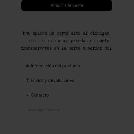
Selecciona una talla
Añadir a la cesta
MM6 aplica un corte alto al cárdigan
clásico e introduce prendas de punto
... Más
transparentes en la parte superior del
cuerpo para modificar el equilibrio de
la prenda. El resultado es una forma
Información del producto
familiar interrumpida por el contraste
de materiales, rematada con botones en
Envíos y devoluciones
la parte delantera y mangas
estilizadas. En la parte trasera, la
Contacto
línea de puntadas blancas de MM6
aparece como una discreta firma.
Fotografía retocada