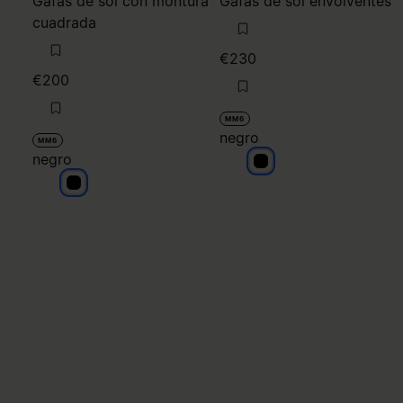
Gafas de sol con montura
Gafas de sol envolventes
cuadrada
€230
€200
MM6
negro
MM6
negro
negro
negro