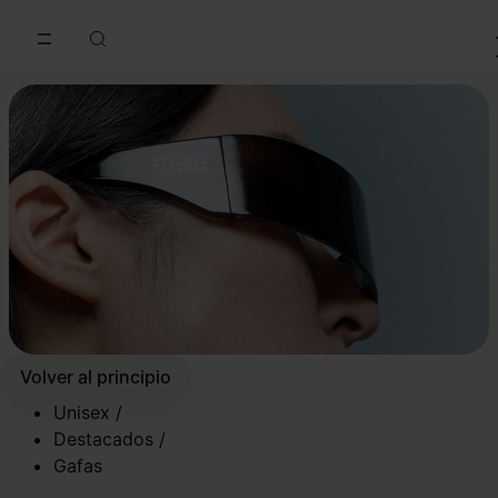
Ir al contenido principal
Ir al pie de página
Volver al principio
Unisex
/
Destacados
/
Gafas