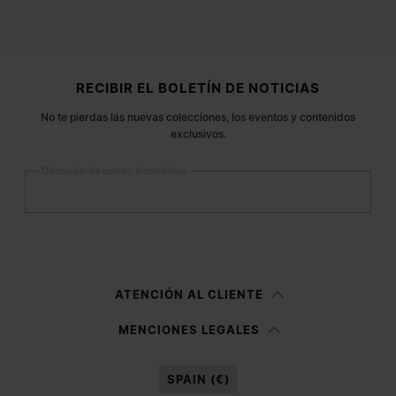
Pie de página
RECIBIR EL BOLETÍN DE NOTICIAS
No te pierdas las nuevas colecciones, los eventos y contenidos
exclusivos.
Dirección de correo electrónico
Registrarse
Mujer
Hombre
Prefiero no indicarlo
ATENCIÓN AL CLIENTE
Habiendo leído la
nota informativa
, autorizo a Margiela S.A.S.U. al
MENCIONES LEGALES
tratamiento de mis datos personales para fines de
Marketing*
tal y como
se describe en el párrafo 3.1.b) de la nota informativa.
SPAIN (€)