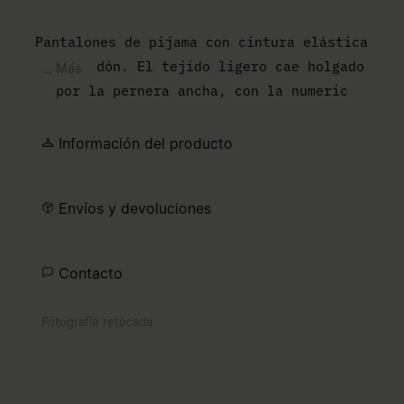
Pantalones de pijama con cintura elástica
con cordón. El tejido ligero cae holgado
... Más
por la pernera ancha, con la numeric
signature de MM6 en el mismo tono debajo de
la cintura.
Información del producto
Envíos y devoluciones
Contacto
Fotografía retocada