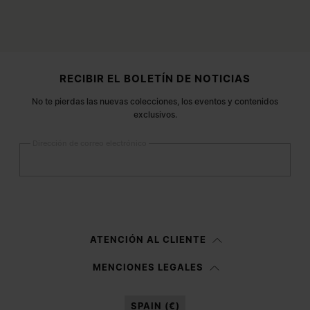
Pie de página
RECIBIR EL BOLETÍN DE NOTICIAS
No te pierdas las nuevas colecciones, los eventos y contenidos
exclusivos.
Dirección de correo electrónico
Registrarse
Mujer
Hombre
Prefiero no indicarlo
ATENCIÓN AL CLIENTE
Habiendo leído la
nota informativa
, autorizo a Margiela S.A.S.U. al
MENCIONES LEGALES
tratamiento de mis datos personales para fines de
Marketing*
tal y como
se describe en el párrafo 3.1.b) de la nota informativa.
SPAIN (€)