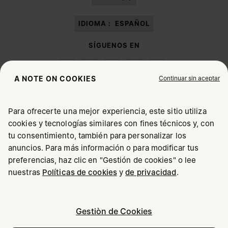
IDIOMA :
ESPAÑOL
SÍGUENOS EN
Continuar sin aceptar
A NOTE ON COOKIES
Para ofrecerte una mejor experiencia, este sitio utiliza
Maison Margiela
MM6
cookies y tecnologías similares con fines técnicos y, con
SELECCIONA TU UBICACIÓN
tu consentimiento, también para personalizar los
anuncios. Para más información o para modificar tus
preferencias, haz clic en "Gestión de cookies" o lee
Parece que te encuentras en United States. ¿Deseas
Maison Margiela forma parte del grupo OTB
nuestras
Políticas de cookies
y
de privacidad
.
actualizar tu ubicación?
Maison Margiela apoya a la fundación del grupo OTB
Empleos
Copyright © 2026 - v6.2.9
Gestiòn de Cookies
United States