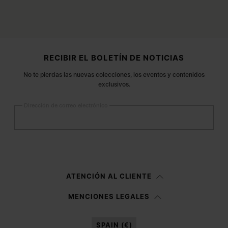
Pie de página
RECIBIR EL BOLETÍN DE NOTICIAS
No te pierdas las nuevas colecciones, los eventos y contenidos
exclusivos.
Dirección de correo electrónico
Registrarse
Mujer
Hombre
Prefiero no indicarlo
ATENCIÓN AL CLIENTE
Habiendo leído la
nota informativa
, autorizo a Margiela S.A.S.U. al
MENCIONES LEGALES
tratamiento de mis datos personales para fines de
Marketing*
tal y como
se describe en el párrafo 3.1.b) de la nota informativa.
SPAIN (€)