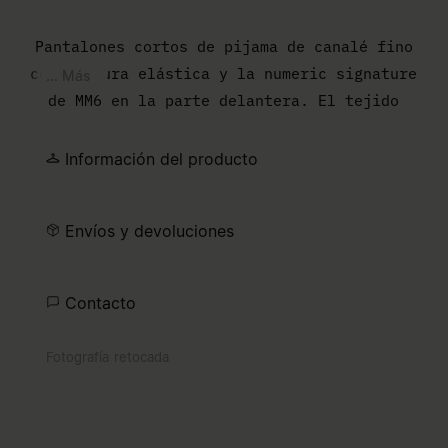
Pantalones cortos de pijama de canalé fino
con cintura elástica y la numeric signature
... Más
de MM6 en la parte delantera. El tejido
elástico y suave ofrece una base cómoda
para dormir.
Información del producto
Envíos y devoluciones
Contacto
Fotografía retocada