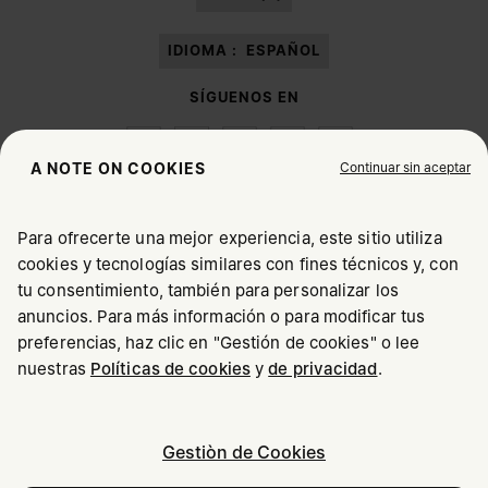
IDIOMA :
ESPAÑOL
SÍGUENOS EN
Continuar sin aceptar
A NOTE ON COOKIES
Para ofrecerte una mejor experiencia, este sitio utiliza
Maison Margiela
MM6
cookies y tecnologías similares con fines técnicos y, con
SELECCIONA TU UBICACIÓN
tu consentimiento, también para personalizar los
anuncios. Para más información o para modificar tus
preferencias, haz clic en "Gestión de cookies" o lee
Parece que te encuentras en United States. ¿Deseas
Maison Margiela forma parte del grupo OTB
nuestras
Políticas de cookies
y
de privacidad
.
actualizar tu ubicación?
Maison Margiela apoya a la fundación del grupo OTB
Empleos
Copyright © 2026 - v6.2.9
Gestiòn de Cookies
United States