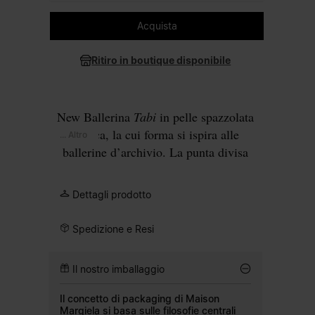
Selezione la taglia
Acquista
Ritiro in boutique disponibile
New Ballerina
Tabi
in pelle spazzolata
bianca, la cui forma si ispira alle
... Altro
ballerine d’archivio. La punta divisa
Tabi
, segno distintivo della Maison sin
dal 1989, richiama le calze tradizionali
Dettagli prodotto
giapponesi del XV secolo. Montate su
una suola piatta in cuoio naturale e
Spedizione e Resi
rifinite con la nostra iconica linea
white
stitch
sul retro.
Il nostro imballaggio
Il concetto di packaging di Maison
Margiela si basa sulle filosofie centrali