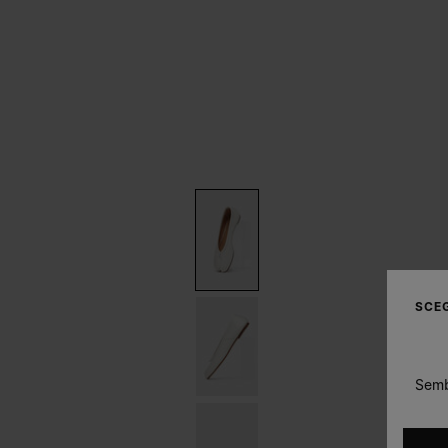
SCEG
Sembr