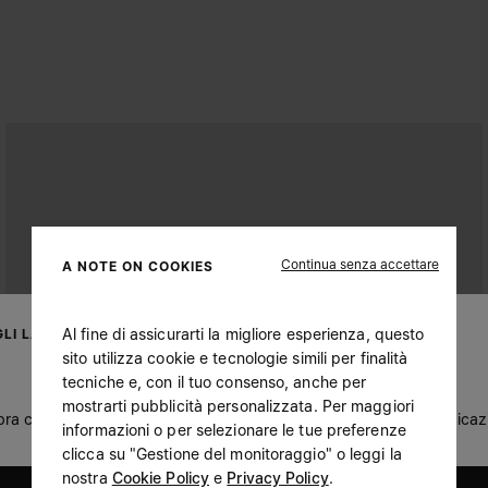
Continua senza accettare
A NOTE ON COOKIES
Al fine di assicurarti la migliore esperienza, questo
LI LA TUA UBICAZIONE
sito utilizza cookie e tecnologie simili per finalità
tecniche e, con il tuo consenso, anche per
mostrarti pubblicità personalizzata. Per maggiori
a che tu ti trovi in United States. Desideri aggiornare la tua ubica
informazioni o per selezionare le tue preferenze
clicca su "Gestione del monitoraggio" o leggi la
nostra
Cookie Policy
e
Privacy Policy
.