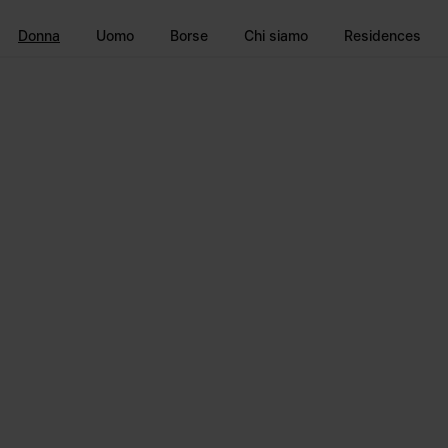
Vai al contenuto principale
Vai direttamente al footer
Donna
Uomo
Borse
Chi siamo
Residences