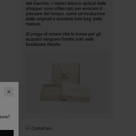
del marchio. I manici bianco optical delle
shopper sono sfilacciati per evocare il
passare del tempo, come un'evoluzione
delle originali e anonime tote bag della
maison.
Si prega di notare che le borse per gli
acquisti vengono fornite solo nelle
boutiques fisiche.
zione?
Contattaci