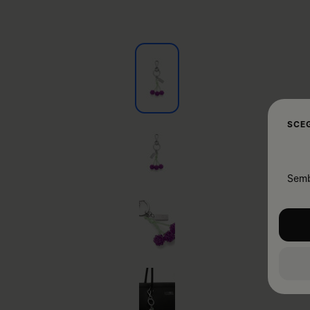
SCEG
Sembr