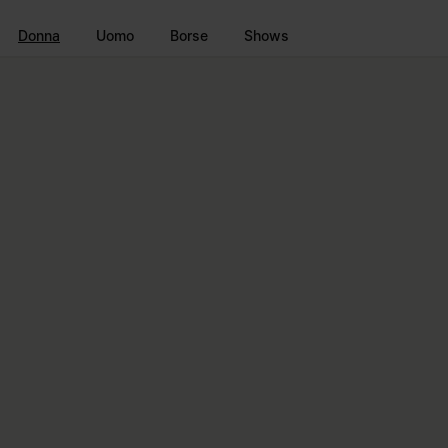
Vai al contenuto principale
Vai direttamente al footer
Donna
Uomo
Borse
Shows