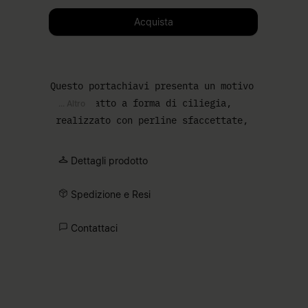
Selezione la taglia
Acquista
Questo portachiavi presenta un motivo
compatto a forma di ciliegia,
... Altro
realizzato con perline sfaccettate,
creando un elemento scultoreo da
abbinare a chiavi o borsa. La
Dettagli prodotto
minuteria lucida garantisce un
fissaggio sicuro, mentre la grafica
Spedizione e Resi
numerica della Maison rimanda a una
firma discreta.
Contattaci