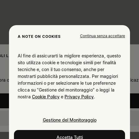
Continua senza accettare
A NOTE ON COOKIES
Al fine di assicurarti la migliore esperienza, questo
LI LA TUA UBICAZIONE
sito utilizza cookie e tecnologie simili per finalità
tecniche e, con il tuo consenso, anche per
mostrarti pubblicità personalizzata. Per maggiori
a che tu ti trovi in United States. Desideri aggiornare la tua ubica
informazioni o per selezionare le tue preferenze
clicca su "Gestione del monitoraggio" o leggi la
nostra
Cookie Policy
e
Privacy Policy
.
United States
Italy
Gestione del Monitoraggio
Accetta Tutti