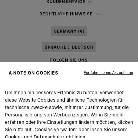
KUNDENSERVICE
Ich habe die
Datenschutzerklärung
gelesen und willige in die Verarbeitung
RECHTLICHE HINWEISE
meiner personenbezogenen Daten durch Margiela S.A.S.U. zu
Marketing*
-Zwecken laut Abschnitt 3.1.b) der Datenschutzerklärung ein.
GERMANY (€)
SPRACHE :
DEUTSCH
FOLGEN SIE UNS
Fortfahren ohne Akzeptieren
A NOTE ON COOKIES
Um Ihnen ein besseres Erlebnis zu bieten, verwendet
diese Website Cookies und ähnliche Technologien für
Maison Margiela
MM6
technische Zwecke sowie, mit Ihrer Zustimmung, für die
Personalisierung von Werbeanzeigen. Wenn Sie mehr
erfahren oder Ihre Einstellungen ändern möchten, klicken
Sie bitte auf „Cookies verwalten“ oder lesen Sie unsere
Cookie-
und
Datenschutzrichtlinien
.
Maison Margiela ist Mitglied von OTB