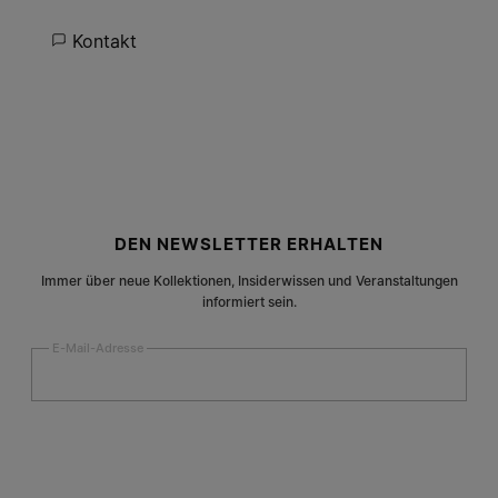
Kontakt
Fußzeile der Website
DEN NEWSLETTER ERHALTEN
Immer über neue Kollektionen, Insiderwissen und Veranstaltungen
informiert sein.
E-Mail-Adresse
Anmelden
Frau
Mann
Keine Angabe