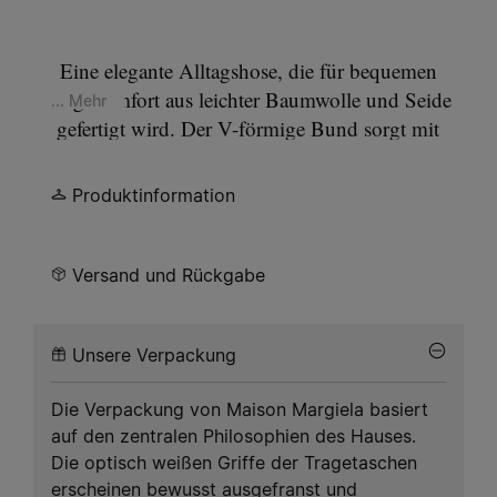
Bitte wählen Sie eine Größe aus.
Eine elegante Alltagshose, die für bequemen
Tragekomfort aus leichter Baumwolle und Seide
... Mehr
gefertigt wird. Der V-förmige Bund sorgt mit
einem verstellbaren Riegel für Struktur und die
entspannt aber raffiniert geschnittenen Beine
Produktinformation
präsentieren sich im mutwillig zerknitterten Look.
Eine einzelne Eingrifftasche zeugt von schlichter
Funktionalität und die charakteristischen
Four
Versand und Rückgabe
stitches
von Maison Margiela zeigen sich auf der
Rückseite, als würden sie ein unsichtbares Etikett
Unsere Verpackung
fixieren.
Die Verpackung von Maison Margiela basiert
auf den zentralen Philosophien des Hauses.
Die optisch weißen Griffe der Tragetaschen
erscheinen bewusst ausgefranst und