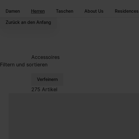
Zum Hauptinhalt gehen
Zur Navigation in der Fußzeile spri
Damen
Herren
Taschen
About Us
Residences
Zurück an den Anfang
Accessoires
Filtern und sortieren
Verfeinern
275 Artikel