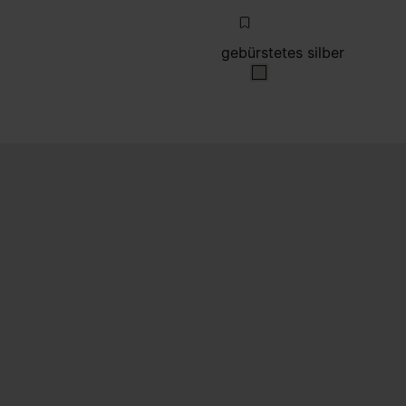
gebürstetes silber
i
gebürstetes silber