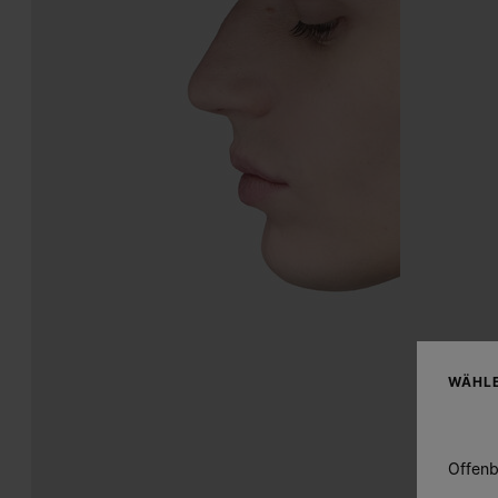
WÄHLE
Offenb