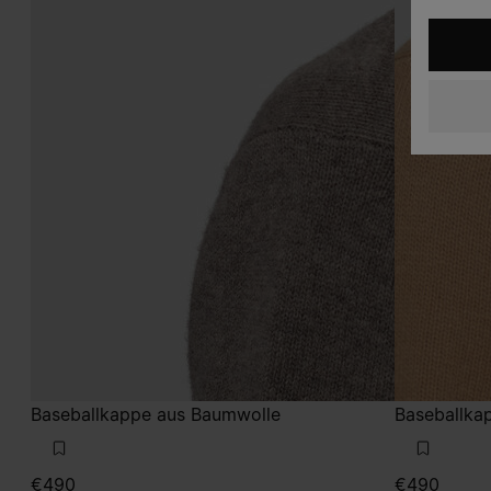
Baseballkappe aus Baumwolle
Baseballka
€490
€490