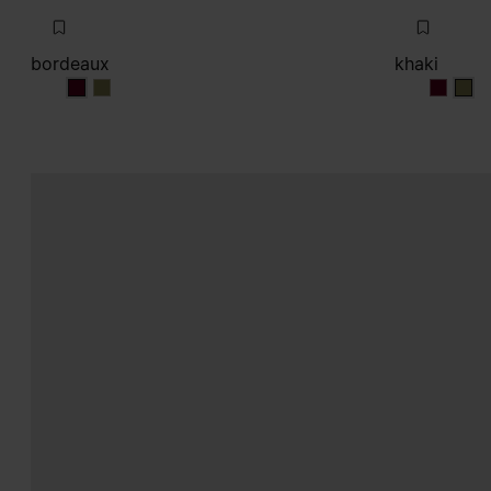
bordeaux
khaki
bordeaux
bordeaux
khaki
khak