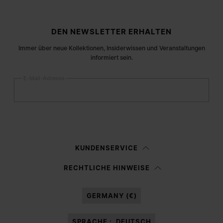
Fußzeile der Website
DEN NEWSLETTER ERHALTEN
Immer über neue Kollektionen, Insiderwissen und Veranstaltungen
informiert sein.
E-Mail-Adresse
Anmelden
Frau
Mann
Keine Angabe
KUNDENSERVICE
Ich habe die
Datenschutzerklärung
gelesen und willige in die Verarbeitung
RECHTLICHE HINWEISE
meiner personenbezogenen Daten durch Margiela S.A.S.U. zu
Marketing*
-Zwecken laut Abschnitt 3.1.b) der Datenschutzerklärung ein.
GERMANY (€)
SPRACHE :
DEUTSCH