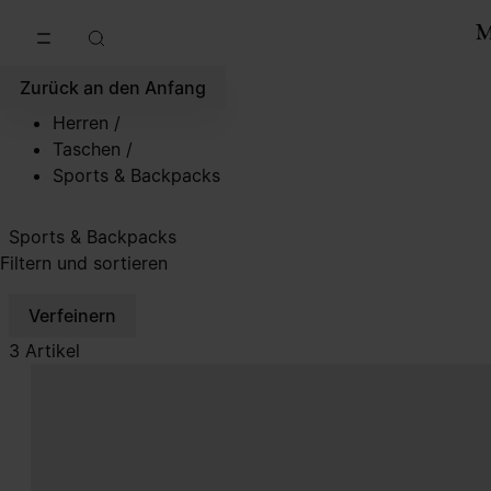
Zum Hauptinhalt gehen
Zur Navigation in der Fußzeile spri
Zurück an den Anfang
Herren
/
Taschen
/
Sports & Backpacks
Sports & Backpacks
Filtern und sortieren
Verfeinern
3 Artikel