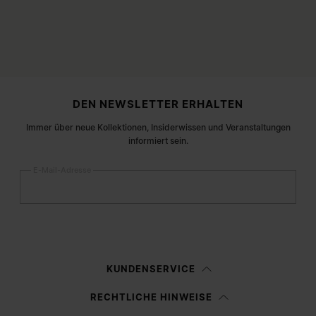
Fußzeile der Website
DEN NEWSLETTER ERHALTEN
Immer über neue Kollektionen, Insiderwissen und Veranstaltungen
informiert sein.
E-Mail-Adresse
Anmelden
Frau
Mann
Keine Angabe
KUNDENSERVICE
Ich habe die
Datenschutzerklärung
gelesen und willige in die Verarbeitung
RECHTLICHE HINWEISE
meiner personenbezogenen Daten durch Margiela S.A.S.U. zu