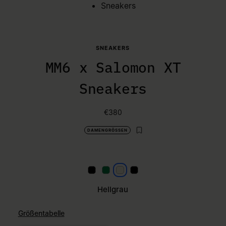
Sneakers
SNEAKERS
MM6 x Salomon XT
Sneakers
€380
DAMENGRÖSSEN
Schwarz und Rot
Zitronengrün
Hellgrau
Schwarz
Hellgrau
Größentabelle