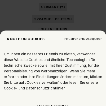
Marketing*
-Zwecken laut Abschnitt 3.1.b) der Datenschutzerklärung ein.
GERMANY (€)
SPRACHE :
DEUTSCH
FOLGEN SIE UNS
Fortfahren ohne Akzeptieren
A NOTE ON COOKIES
Um Ihnen ein besseres Erlebnis zu bieten, verwendet
diese Website Cookies und ähnliche Technologien für
Maison Margiela
MM6
technische Zwecke sowie, mit Ihrer Zustimmung, für die
WÄHLEN SIE IHREN AUFENTHALTSORT
Personalisierung von Werbeanzeigen. Wenn Sie mehr
erfahren oder Ihre Einstellungen ändern möchten, klicken
Sie bitte auf „Cookies verwalten“ oder lesen Sie unsere
Offenbar sind Sie in United States. Möchten Sie Ihren
Cookie-
und
Datenschutzrichtlinien
.
Maison Margiela ist Mitglied von OTB
Aufenthaltsort berichtigen?
Maison Margiela unterstützt die Stiftung OTB
Karriere
Copyright © 2026 - v6.2.9