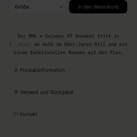
Größe
In den Warenkorb
Bitte wählen Sie eine Größe aus.
Der MM6 x Salomon XT Sneaker tritt in
leuchtendem Gelb im 80er-Jahre-Stil und mit
... Mehr
einem funktionellen Rahmen auf den Plan,
der von farblichen Kontrasten und einer
plastischen Sohle kontrastiert wird.
Produktinformation
Leichtes Mesh-Gewebe wird von eckigen
Overlays geprägt, die auf die hybride
Versand und Rückgabe
Identität des Modells verweisen und die
Gratwanderung zwischen sportlicher
Funktionalität und urbanem Charme
Kontakt
verdeutlichen. Die Numeric Signature der
MM6-Reihe zeichnet das Design auf der Seite
ab.