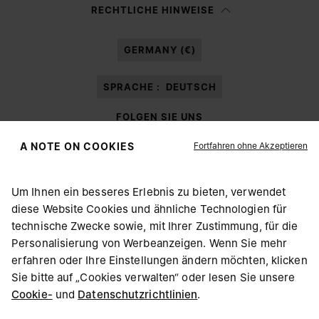
Ich habe die
Datenschutzerklärung
gelesen und willige in die Verarbeitung
RECHTLICHE HINWEISE
meiner personenbezogenen Daten durch Margiela S.A.S.U. zu
Marketing*
-Zwecken laut Abschnitt 3.1.b) der Datenschutzerklärung ein.
GERMANY (€)
SPRACHE :
DEUTSCH
FOLGEN SIE UNS
Fortfahren ohne Akzeptieren
A NOTE ON COOKIES
Um Ihnen ein besseres Erlebnis zu bieten, verwendet
diese Website Cookies und ähnliche Technologien für
Maison Margiela
MM6
technische Zwecke sowie, mit Ihrer Zustimmung, für die
WÄHLEN SIE IHREN AUFENTHALTSORT
Personalisierung von Werbeanzeigen. Wenn Sie mehr
erfahren oder Ihre Einstellungen ändern möchten, klicken
Sie bitte auf „Cookies verwalten“ oder lesen Sie unsere
Offenbar sind Sie in United States. Möchten Sie Ihren
Cookie-
und
Datenschutzrichtlinien
.
Maison Margiela ist Mitglied von OTB
Aufenthaltsort berichtigen?
Maison Margiela unterstützt die Stiftung OTB