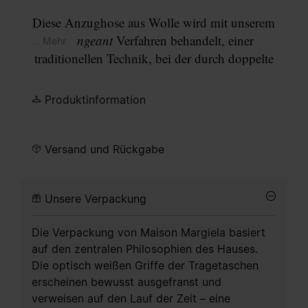
Diese Anzughose aus Wolle wird mit unserem
Changeant
Verfahren behandelt, einer
... Mehr
traditionellen Technik, bei der durch doppelte
Färbung ein dynamisches Farbenspiel entsteht.
Das Ergebnis ist ein verblasstes Armeeblau mit
Produktinformation
ungleichmäßiger Farbtiefe. Ihr gerader Schnitt und
die gepresste Bügelfalte kreieren eine klare,
maßgeschneiderte Silhouette. Die
Versand und Rückgabe
charakteristischen
Four stitches
von Maison
Margiela zeigen sich auf der Rückseite, als würden
Unsere Verpackung
sie ein unsichtbares Etikett fixieren.
Die Verpackung von Maison Margiela basiert
auf den zentralen Philosophien des Hauses.
Die optisch weißen Griffe der Tragetaschen
erscheinen bewusst ausgefranst und
verweisen auf den Lauf der Zeit – eine