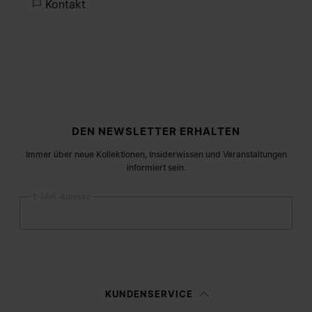
Kontakt
Fußzeile der Website
DEN NEWSLETTER ERHALTEN
Immer über neue Kollektionen, Insiderwissen und Veranstaltungen
informiert sein.
E-Mail-Adresse
Anmelden
Frau
Mann
Keine Angabe
KUNDENSERVICE