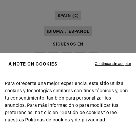
tratamiento de mis datos personales para fines de
Marketing*
tal y como
se describe en el párrafo 3.1.b) de la nota informativa.
SPAIN (€)
IDIOMA :
ESPAÑOL
SÍGUENOS EN
Continuar sin aceptar
A NOTE ON COOKIES
Para ofrecerte una mejor experiencia, este sitio utiliza
Maison Margiela
MM6
cookies y tecnologías similares con fines técnicos y, con
tu consentimiento, también para personalizar los
anuncios. Para más información o para modificar tus
preferencias, haz clic en "Gestión de cookies" o lee
nuestras
Políticas de cookies
y
de privacidad
.
Maison Margiela forma parte del grupo OTB
Maison Margiela apoya a la fundación del grupo OTB
Empleos