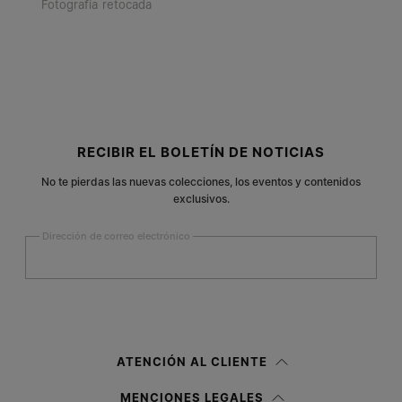
Fotografía retocada
Pie de página
RECIBIR EL BOLETÍN DE NOTICIAS
No te pierdas las nuevas colecciones, los eventos y contenidos
exclusivos.
Dirección de correo electrónico
Registrarse
Mujer
Hombre
Prefiero no indicarlo
ATENCIÓN AL CLIENTE
Habiendo leído la
nota informativa
, autorizo a Margiela S.A.S.U. al
MENCIONES LEGALES