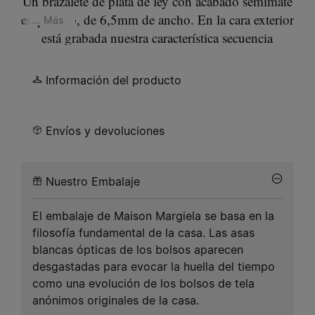
Un brazalete de plata de ley con acabado semimate
en paladio, de 6,5mm de ancho. En la cara exterior
... Más
está grabada nuestra característica secuencia
numérica, con el número 11 marcado con un
círculo.
Información del producto
Envíos y devoluciones
Nuestro Embalaje
El embalaje de Maison Margiela se basa en la
filosofía fundamental de la casa. Las asas
blancas ópticas de los bolsos aparecen
desgastadas para evocar la huella del tiempo
como una evolución de los bolsos de tela
anónimos originales de la casa.