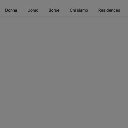
Vai al contenuto principale
Vai direttamente al footer
Donna
Uomo
Borse
Chi siamo
Residences