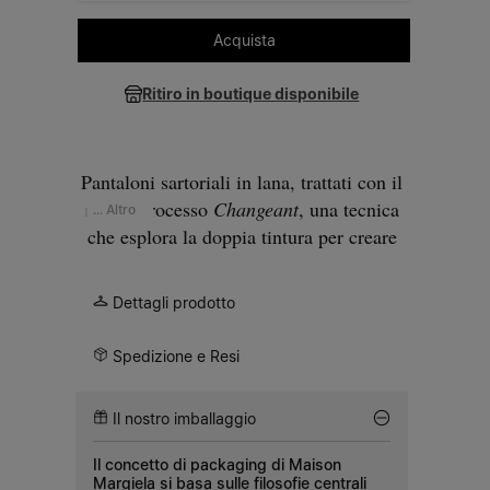
Selezione la taglia
Acquista
Ritiro in boutique disponibile
Pantaloni sartoriali in lana, trattati con il
nostro processo
Changeant
, una tecnica
... Altro
che esplora la doppia tintura per creare
un dinamico gioco di colori. Il risultato è
un blu militare sbiadito dalla profondità
Dettagli prodotto
cromatica irregolare. La gamba dritta e la
piega stirata sul davanti mantengono una
Spedizione e Resi
linea sobria e sartoriale. Il capo è rifinito
sul retro con i nostri caratteristici
Four
Il nostro imballaggio
stitches
bianchi.
Il concetto di packaging di Maison
Margiela si basa sulle filosofie centrali