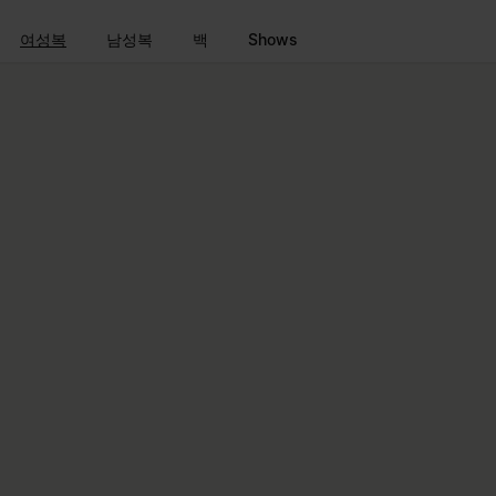
메인 콘텐츠로 이동
푸터 내비게이션으로 이동
여성복
남성복
백
Shows