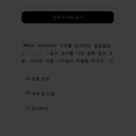
사이즈를 선택하세요.
장바구니에 담기
MM6의 Anatomic 구조를 정의하는 플립플랍
뮬. 구조적인 솔과 높이를 더한 블록 힐의 조
... 더 보기
합. 익숙한 여름 스타일의 비율을 재구성. 간
결한 어퍼로 깔끔하고 실용적인 선을 유지.
제품 정보
배송 및 반품
문의하기