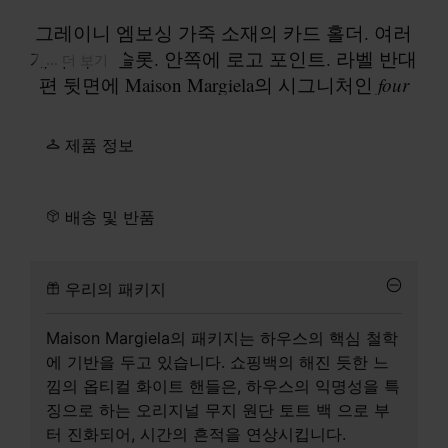
그레이니 엠보싱 가죽 소재의 카드 홀더. 여러
개의 카드 슬롯. 안쪽에 로고 포인트. 라벨 반대
... 더 보기
편 뒷면에 Maison Margiela의 시그니처인
four
stitches
디테일로 브랜드 정체성 표현.
제품 정보
배송 및 반품
우리의 패키지
Maison Margiela의 패키지는 하우스의 핵심 철학
에 기반을 두고 있습니다. 쇼핑백의 해진 듯한 느
낌의 옵티컬 화이트 핸들은, 하우스의 익명성을 특
징으로 하는 오리지널 무지 원단 토트 백 으로 부
터 진화되어, 시간의 흔적을 연상시킵니다.