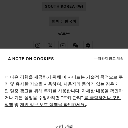
SOUTH KOREA (₩)
언어 :
한국어
팔로우
수락하지 않고 계속
A NOTE ON COOKIES
Maison Margiela
MM6
더 나은 경험을 제공하기 위해 이 사이트는 기술적 목적으로 쿠
위치 선택하기
키 및 유사한 기술을 사용하며, 사용자의 동의가 있는 경우 개
인 맞춤 광고를 위해 쿠키를 사용합니다. 자세한 내용을 확인하
거나 기본 설정을 수정하려면 "쿠키 관리"
를 클릭하거나 쿠키
현재 접속하신 위치는 United States입니다. 위치를 업데이트
정책
및
개인 정보 보호 정책을 확인하세요.
.
Maison Margiela는 OTB 그룹의 자회사입니다.
하시겠어요?
Maison Margiela는 OTB 재단을 지원합니다.
채용 정보
Copyright © 2026 - v6.2.9
United States
쿠키 관리