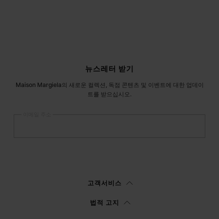
사이트 푸터
뉴스레터 받기
Maison Margiela의 새로운 컬렉션, 독점 콘텐츠 및 이벤트에 대한 업데이
트를 받으십시오.
이메일 주소
등록
하기
여성
남성
선택하지 않음
고객서비스
이
정보 고지
를 읽은 후에 본인은Margiela S.A.S.U. 이 마케팅을 위해 본인의 개
법적 고지
인 데이터를 처리할 수 있도록 승인합니다.