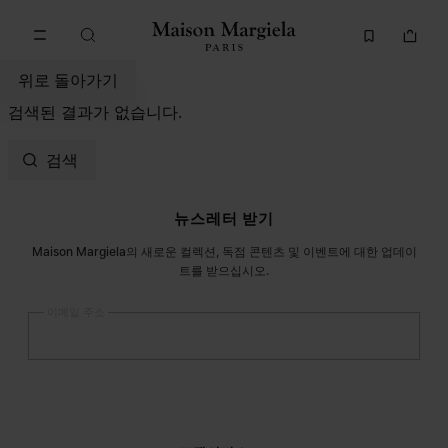
메인 콘텐츠로 이동
푸터 내비게이션으로 이동
위로 돌아가기
검색된 결과가 없습니다.
검색
사이트 푸터
뉴스레터 받기
Maison Margiela의 새로운 컬렉션, 독점 콘텐츠 및 이벤트에 대한 업데이
트를 받으십시오.
이메일 주소
등록
하기
여성
남성
선택하지 않음