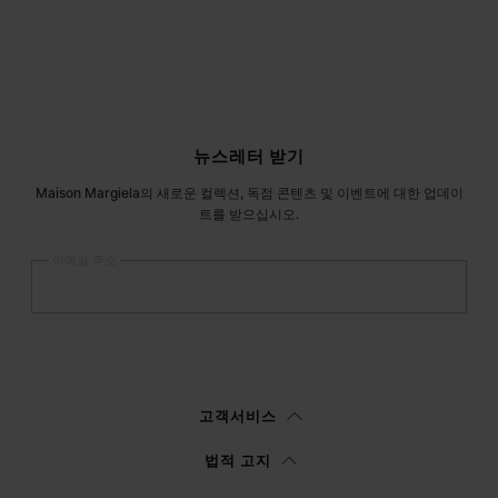
사이트 푸터
뉴스레터 받기
Maison Margiela의 새로운 컬렉션, 독점 콘텐츠 및 이벤트에 대한 업데이
트를 받으십시오.
이메일 주소
등록
하기
여성
남성
선택하지 않음
고객서비스
이
정보 고지
를 읽은 후에 본인은Margiela S.A.S.U. 이 마케팅을 위해 본인의 개
법적 고지
인 데이터를 처리할 수 있도록 승인합니다.