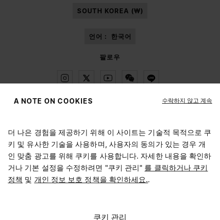
SOUTH KOREA (₩)
언어 :
한국어
팔로우
수락하지 않고 계속
A NOTE ON COOKIES
Maison Margiela
MM6
더 나은 경험을 제공하기 위해 이 사이트는 기술적 목적으로 쿠
위치 선택하기
키 및 유사한 기술을 사용하며, 사용자의 동의가 있는 경우 개
인 맞춤 광고를 위해 쿠키를 사용합니다. 자세한 내용을 확인하
거나 기본 설정을 수정하려면 "쿠키 관리"
를 클릭하거나 쿠키
현재 접속하신 위치는 United States입니다. 위치를 업데이트
정책
및
개인 정보 보호 정책을 확인하세요.
.
Maison Margiela는 OTB 그룹의 자회사입니다.
하시겠어요?
Maison Margiela는 OTB 재단을 지원합니다.
채용 정보
Copyright © 2026 - v6.2.9
United States
쿠키 관리