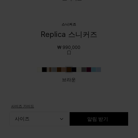
스니커즈
Replica 스니커즈
₩ 990,000
화이트
블랙
베이지
흰색
브라운
아도비 브라운
브라운
블루 나이트
Light Grey
무연탄
레드 와인
Aqua
하늘색
브라운
사이즈 가이드
사이즈
알림 받기
사이즈를 선택하세요.