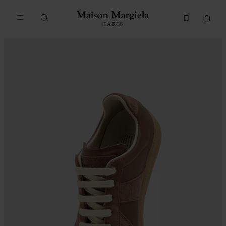
메인 콘텐츠로 이동
푸터 내비게이션으로 이동