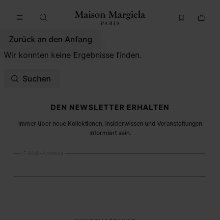
Zum Hauptinhalt gehen
Zur Navigation in der Fußzeile spri
Zurück an den Anfang
Wir konnten keine Ergebnisse finden.
Suchen
Fußzeile der Website
DEN NEWSLETTER ERHALTEN
Immer über neue Kollektionen, Insiderwissen und Veranstaltungen
informiert sein.
E-Mail-Adresse
Anmelden
Frau
Mann
Keine Angabe