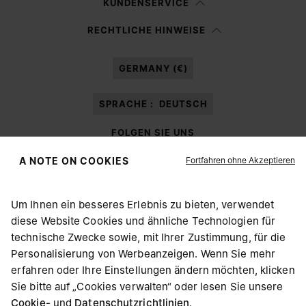
KUNDENSERVICE
Ich habe die
Datenschutzerklärung
gelesen und willige in die Verarbeitung
RECHTLICHE HINWEISE
meiner personenbezogenen Daten durch Margiela S.A.S.U. zu
Marketing*
-Zwecken laut Abschnitt 3.1.b) der Datenschutzerklärung ein.
GERMANY (€)
SPRACHE :
DEUTSCH
FOLGEN SIE UNS
Fortfahren ohne Akzeptieren
A NOTE ON COOKIES
Um Ihnen ein besseres Erlebnis zu bieten, verwendet
diese Website Cookies und ähnliche Technologien für
Maison Margiela
MM6
technische Zwecke sowie, mit Ihrer Zustimmung, für die
WÄHLEN SIE IHREN AUFENTHALTSORT
Personalisierung von Werbeanzeigen. Wenn Sie mehr
erfahren oder Ihre Einstellungen ändern möchten, klicken
Sie bitte auf „Cookies verwalten“ oder lesen Sie unsere
Offenbar sind Sie in United States. Möchten Sie Ihren
Cookie-
und
Datenschutzrichtlinien
Maison Margiela ist Mitglied von OTB
.