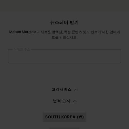
사이트 푸터
뉴스레터 받기
Maison Margiela의 새로운 컬렉션, 독점 콘텐츠 및 이벤트에 대한 업데이
트를 받으십시오.
이메일 주소
등록
하기
여성
남성
선택하지 않음
고객서비스
이
정보 고지
를 읽은 후에 본인은Margiela S.A.S.U. 이 마케팅을 위해 본인의 개
법적 고지
인 데이터를 처리할 수 있도록 승인합니다.
SOUTH KOREA (₩)