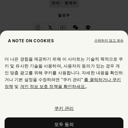
언어 :
한국어
팔로우
수락하지 않고 계속
A NOTE ON COOKIES
Maison Margiela
MM6
더 나은 경험을 제공하기 위해 이 사이트는 기술적 목적으로 쿠
위치 선택하기
키 및 유사한 기술을 사용하며, 사용자의 동의가 있는 경우 개
인 맞춤 광고를 위해 쿠키를 사용합니다. 자세한 내용을 확인하
거나 기본 설정을 수정하려면 "쿠키 관리"
를 클릭하거나 쿠키
현재 접속하신 위치는 United States입니다. 위치를 업데이트
Maison Margiela는 OTB 그룹의 자회사입니다.
정책
및
개인 정보 보호 정책을 확인하세요.
.
하시겠어요?
Maison Margiela는 OTB 재단을 지원합니다.
채용 정보
Copyright © 2026 - v6.2.9
United States
쿠키 관리
South Korea
모두 동의