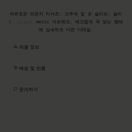
여유로운 라운지 티셔츠. 크루넥 및 숏 슬리브. 슬리
브의 MM6 numeric 아트워크. 매끄럽게 꼭 맞는 형태
... 더 보기
에 섬세하게 더한 디테일.
제품 정보
배송 및 반품
문의하기