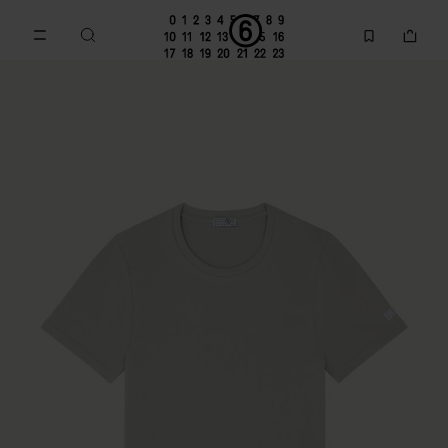
메인 콘텐츠로 이동
푸터 내비게이션으로 이동